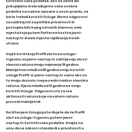
koristimo vaše podatke. Ako ne želite da
prikupljamo ili obrađujemo vaše osobne
podatke na načine opisane u ovom pravilu, ne
biste trebali koristiti Usluge. Nismo odgovorni
za sadržaj niti za politike privatnosti ili
postupke bilo kojeg od naših članova, web
mjesta koja putem Patterna hostira javni-
nastup.hr ili web mjesta i aplikacija trećih
strana.
Uvjeti korištenja ProPR obrta za usluge i
trgovinu za javni-nastup.hr zahtijevaju da svi
vlasnici računa imaju najmanje 18 godina.
Maloljetnici mlađi od 18 godina smiju koristiti
usluge ProPR-a i javni-nastup.hr samo ako za
to imaju dozvolu i neposredni nadzor vlasnika
računa. Djeca mlađa od 13 godina ne smiju
koristiti Usluge. Odgovorni ste za sve
aktivnosti računa koje na vašem računu
provodi maloljetnik.
Korištenjem Usluga potvrđujete da će ProPR
obrt za usluge i trgovinu putem javni-
nastup.hr koristiti vaše podatke. Imajte na
umu da se zakoni i standardi o privatnosti u