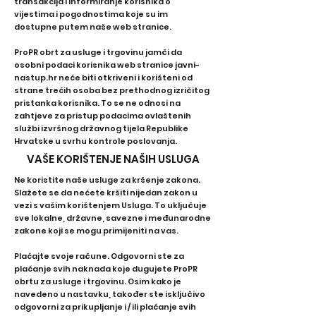
transakcija i informiranje korisnika o
vijestima i pogodnostima koje su im
dostupne putem naše web stranice.
ProPR obrt za usluge i trgovinu jamči da
osobni podaci korisnika web stranice javni-
nastup.hr neće biti otkriveni i korišteni od
strane trećih osoba bez prethodnog izričitog
pristanka korisnika. To se ne odnosi na
zahtjeve za pristup podacima ovlaštenih
službi izvršnog državnog tijela Republike
Hrvatske u svrhu kontrole poslovanja.
VAŠE KORIŠTENJE NAŠIH USLUGA
Ne koristite naše usluge za kršenje zakona.
Slažete se da nećete kršiti nijedan zakon u
vezi s vašim korištenjem Usluga. To uključuje
sve lokalne, državne, savezne i međunarodne
zakone koji se mogu primijeniti na vas.
Plaćajte svoje račune. Odgovorni ste za
plaćanje svih naknada koje dugujete ProPR
obrtu za usluge i trgovinu. Osim kako je
navedeno u nastavku, također ste isključivo
odgovorni za prikupljanje i / ili plaćanje svih