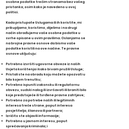
osobne podatke trećim stranama bez vašeg
pristanka, osim kako je navedeno u ovoj
politici.
Kada pristupate Uslugama ili ih koristite, mi
prikupljamo, koristimo, dijelimo i na drugi
način obrađujemo vaše osobne podatke u
svrhe opisane u ovim pravilima. Oslanjamo se
na brojne pravne osnove da bismo vaše
podatke koristili na ove načine. Te pravne
osnove uključuju:
Potrebno izvršiti ugovorne obveze iz naših
Uvjeta korištenja i kako bi vam pružili Usluge;
Pristali ste na obradu koju možete opozvati u
bilo kojem trenutku;
Potrebno ispuniti zakonsku ili regulatornu
obvezu, sudski nalog ili izvršavati ili braniti bilo
koje predstojeće ili tvrđene pravne zahtjeve;
Potrebno za potrebe naših ili legitimnih
interesa treće strane, poput interesa
posjetitelja, članova ili partnera;
Izričito ste objavili informacije;
Potrebno u javnom interesu, poput
sprečavanja kriminala; i