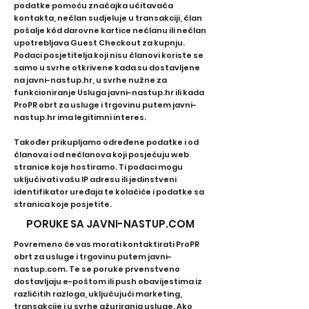
podatke pomoću značajka učitavača
kontakta, nečlan sudjeluje u transakciji, član
pošalje kôd darovne kartice nečlanu ili nečlan
upotrebljava Guest Checkout za kupnju.
Podaci posjetitelja koji nisu članovi koriste se
samo u svrhe otkrivene kada su dostavljene
na javni-nastup.hr, u svrhe nužne za
funkcioniranje Usluga javni-nastup.hr ili kada
ProPR obrt za usluge i trgovinu putem javni-
nastup.hr ima legitimni interes.
Također prikupljamo određene podatke i od
članova i od nečlanova koji posjećuju web
stranice koje hostiramo. Ti podaci mogu
uključivati ​​vašu IP adresu ili jedinstveni
identifikator uređaja te kolačiće i podatke sa
stranica koje posjetite.
PORUKE SA JAVNI-NASTUP.COM
Povremeno će vas morati kontaktirati ProPR
obrt za usluge i trgovinu putem javni-
nastup.com. Te se poruke prvenstveno
dostavljaju e-poštom ili push obavijestima iz
različitih razloga, uključujući marketing,
transakcije i u svrhe ažuriranja usluge. Ako