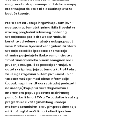
mogu odabrati spremanje podataka o svojoj
kreditnoj kartici kako bi olakšali naplatu za
buduće kupnje.
ProPR obrt za usluge i trgovinu putem javni-
nastup.hr automatski prima i bilježi podatke
iz vašeg preglednika ili vašeg mobilnog
uređaja kada posjetite web stranicu ili
koristite određene značajke usluga, poput
vaše IP adrese ili jedinstvenog identifikatora
uređaja, kolačića i podatke o tome koje
stranice posjećujete i kako komunicirate s
tim stranicama kako bi nam omogućili rad i
pružanje Usluga. Ti se podaci pohranjuju u
datoteke i prikupljaju automatski. ProPR obrt
za usluge i trgovinu putem javni-nastup.hr
također može primati slične informacije
(poput, na primjer, IP adresa i radnji poduzetih
na uređaju) koje pruža uređaj povezan s
Internetom, poput glasovno aktiviranog
pomoćnika ili Smart TV-a. Te podatke iz vašeg
preglednika ili vašeg mobilnog uređaja
možemo kombinirati s drugim podacima koje
mi ili naši oglašivači ili marketinški partneri