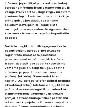
informacije pružiti, ali ponekad nam trebaju
određene informacije kako bismo vam pružili
Usluge. ProPR obrt za usluge i trgovinu putem
javni-nastup.hr koristi osobne podatke koje
prima i prikuplja u skladu sa svrhama
opisanim u ovoj politici. Trebali biste
razumjeti prakse privatnosti i sigurnosti bilo
koje treće strane prije nego što im podijelite
podatke.
Da biste mogli koristiti Usluge, morat ćete
poslati valjanu adresu e-pošte. Ako se
registrirate, morat ćete poslati ime
povezano s vašim računom. Možda ćete
trebati dostaviti ove podatke kako bismo
vam omogućili pružanje usluga. Dodatne
informacije, poput podataka o naplati i
plaćanju (uključujući ime kontakta za
naplatu, OIB, adresu, telefonski broj, podatke
o kreditnoj kartici), telefonski broj i/ili fizičku
poštansku adresu mogu biti potrebne kako
bismo mogli pružiti određenu uslugu. Na
primjer, potrebna nam je fizička poštanska
adresa ako kupujete nešto na web mjestu za
dostavu. Članovi u određenim zemljama