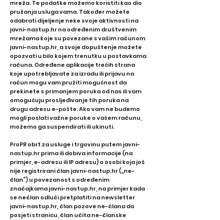
mreža. Te podatke možemo koristiti kao dio
pružanja usluga vama. Također možete
odabrati dijeljenje neke svoje aktivnosti na
javni-nastup.hr na određenim društvenim
mrežama koje su povezane s vašim računom
javni-nastup.hr, a svoje dopuštenje možete
opozvati u bilo kojem trenutku u postavkama
računa. Određene aplikacije trećih strana
koje upotrebljavate za izradu ili prijavu na
račun mogu vam pružiti mogućnost da
prekinete s primanjem poruka od nas ili vam
omogućuju prosljeđivanje tih poruka na
drugu adresu e-pošte. Ako vam ne budemo
mogli poslati važne poruke o vašem računu,
možemo ga suspendirati ili ukinuti.
ProPR obrt za usluge i trgovinu putem javni-
nastup.hr prima ili dobiva informacije (na
primjer, e-adresu ili IP adresu) o osobi koja još
nije registrirani član javni-nastup.hr („ne-
član“) u povezanost s određenim
značajkama javni-nastup.hr, na primjer kada
se nečlan odluči pretplatiti na newsletter
javni-nastup.hr, član pozove ne-člana da
posjeti stranicu, član učita ne-članske