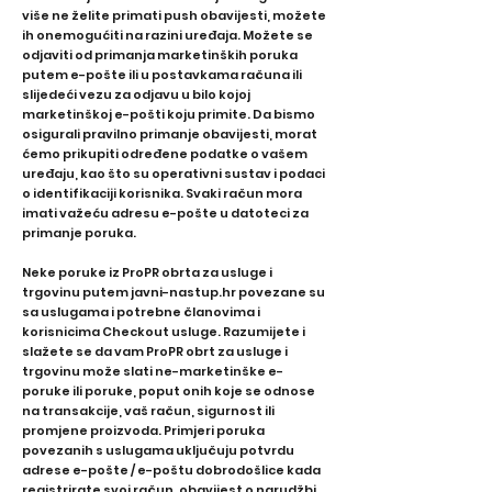
više ne želite primati push obavijesti, možete
ih onemogućiti na razini uređaja. Možete se
odjaviti od primanja marketinških poruka
putem e-pošte ili u postavkama računa ili
slijedeći vezu za odjavu u bilo kojoj
marketinškoj e-pošti koju primite. Da bismo
osigurali pravilno primanje obavijesti, morat
ćemo prikupiti određene podatke o vašem
uređaju, kao što su operativni sustav i podaci
o identifikaciji korisnika. Svaki račun mora
imati važeću adresu e-pošte u datoteci za
primanje poruka.
Neke poruke iz ProPR obrta za usluge i
trgovinu putem javni-nastup.hr povezane su
sa uslugama i potrebne članovima i
korisnicima Checkout usluge. Razumijete i
slažete se da vam ProPR obrt za usluge i
trgovinu može slati ne-marketinške e-
poruke ili poruke, poput onih koje se odnose
na transakcije, vaš račun, sigurnost ili
promjene proizvoda. Primjeri poruka
povezanih s uslugama uključuju potvrdu
adrese e-pošte / e-poštu dobrodošlice kada
registrirate svoj račun, obavijest o narudžbi,