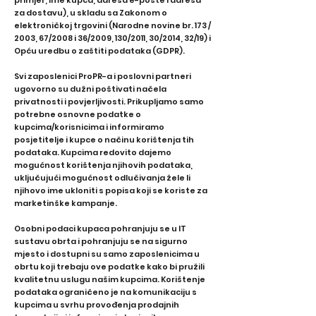
primjer, ime kupca, adresa e-pošte i adresa
za dostavu), u skladu sa Zakonom o
elektroničkoj trgovini (Narodne novine br. 173 /
2003, 67/2008 i 36/2009, 130/2011, 30/2014, 32/19) i
Opću uredbu o zaštiti podataka (GDPR).
Svi zaposlenici ProPR-a i poslovni partneri
ugovorno su dužni poštivati ​​načela
privatnosti i povjerljivosti. Prikupljamo samo
potrebne osnovne podatke o
kupcima/korisnicima i informiramo
posjetitelje i kupce o načinu korištenja tih
podataka. Kupcima redovito dajemo
mogućnost korištenja njihovih podataka,
uključujući mogućnost odlučivanja žele li
njihovo ime ukloniti s popisa koji se koriste za
marketinške kampanje.
Osobni podaci kupaca pohranjuju se u IT
sustavu obrta i pohranjuju se na sigurno
mjesto i dostupni su samo zaposlenicima u
obrtu koji trebaju ove podatke kako bi pružili
kvalitetnu uslugu našim kupcima. Korištenje
podataka ograničeno je na komunikaciju s
kupcima u svrhu provođenja prodajnih