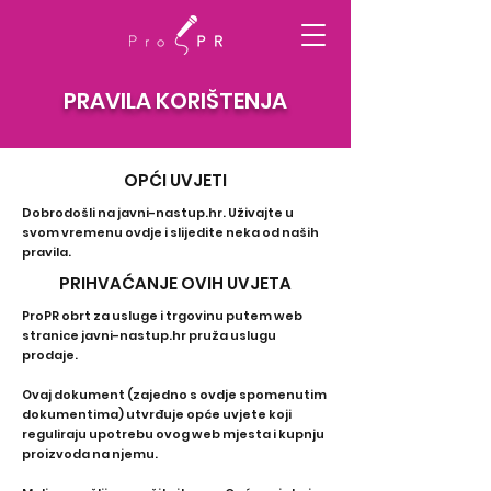
PRAVILA KORIŠTENJA
OPĆI UVJETI
Dobrodošli na javni-nastup.hr. Uživajte u
svom vremenu ovdje i slijedite neka od naših
pravila.
PRIHVAĆANJE OVIH UVJETA
ProPR obrt za usluge i trgovinu putem web
stranice javni-nastup.hr pruža uslugu
prodaje.
Ovaj dokument (zajedno s ovdje spomenutim
dokumentima) utvrđuje opće uvjete koji
reguliraju upotrebu ovog web mjesta i kupnju
proizvoda na njemu.