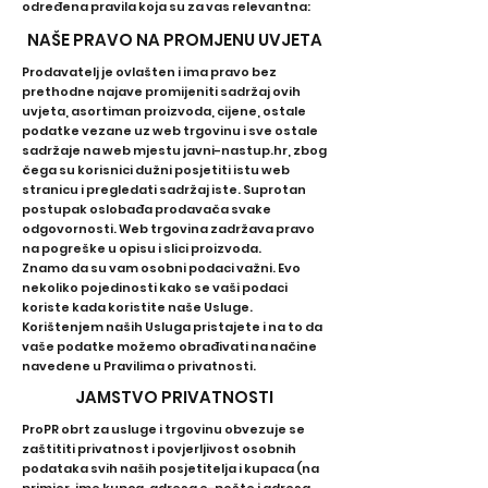
određena pravila koja su za vas relevantna:
NAŠE PRAVO NA PROMJENU UVJETA
Prodavatelj je ovlašten i ima pravo bez
prethodne najave promijeniti sadržaj ovih
uvjeta, asortiman proizvoda, cijene, ostale
podatke vezane uz web trgovinu i sve ostale
sadržaje na web mjestu javni-nastup.hr, zbog
čega su korisnici dužni posjetiti istu web
stranicu i pregledati sadržaj iste. Suprotan
postupak oslobađa prodavača svake
odgovornosti. Web trgovina zadržava pravo
na pogreške u opisu i slici proizvoda.
Znamo da su vam osobni podaci važni. Evo
nekoliko pojedinosti kako se vaši podaci
koriste kada koristite naše Usluge.
Korištenjem naših Usluga pristajete i na to da
vaše podatke možemo obrađivati ​​na načine
navedene u Pravilima o privatnosti.
JAMSTVO PRIVATNOSTI
ProPR obrt za usluge i trgovinu obvezuje se
zaštititi privatnost i povjerljivost osobnih
podataka svih naših posjetitelja i kupaca (na