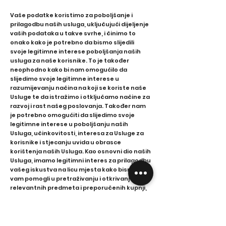
Vaše podatke koristimo za poboljšanje i
prilagodbu naših usluga, uključujući dijeljenje
vaših podataka u takve svrhe, i činimo to
onako kako je potrebno da bismo slijedili
svoje legitimne interese poboljšanja naših
usluga za naše korisnike. To je također
neophodno kako bi nam omogućilo da
slijedimo svoje legitimne interese u
razumijevanju načina na koji se koriste naše
Usluge te da istražimo i otključamo načine za
razvoj i rast našeg poslovanja. Također nam
je potrebno omogućiti da slijedimo svoje
legitimne interese u poboljšanju naših
Usluga, učinkovitosti, interesa za Usluge za
korisnike i stjecanju uvida u obrasce
korištenja naših Usluga. Kao osnovni dio naših
Usluga, imamo legitimni interes za prilagodbu
vašeg iskustva na licu mjesta kako bismo
vam pomogli u pretraživanju i otkrivanju
relevantnih predmeta i preporučenih kupnji,
uključujući upotrebu ovih podataka kako
bismo prodavačima pomogli da pronađu
najbolje načine za plasman i prodaju svojih
proizvoda na javni-nastup.com.