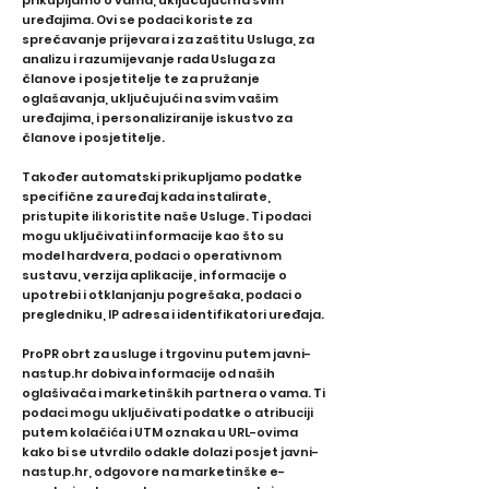
prikupljamo o vama, uključujući na svim
uređajima. Ovi se podaci koriste za
sprečavanje prijevara i za zaštitu Usluga, za
analizu i razumijevanje rada Usluga za
članove i posjetitelje te za pružanje
oglašavanja, uključujući na svim vašim
uređajima, i personaliziranije iskustvo za
članove i posjetitelje.
Također automatski prikupljamo podatke
specifične za uređaj kada instalirate,
pristupite ili koristite naše Usluge. Ti podaci
mogu uključivati ​​informacije kao što su
model hardvera, podaci o operativnom
sustavu, verzija aplikacije, informacije o
upotrebi i otklanjanju pogrešaka, podaci o
pregledniku, IP adresa i identifikatori uređaja.
ProPR obrt za usluge i trgovinu putem javni-
nastup.hr dobiva informacije od naših
oglašivača i marketinških partnera o vama. Ti
podaci mogu uključivati ​​podatke o atribuciji
putem kolačića i UTM oznaka u URL-ovima
kako bi se utvrdilo odakle dolazi posjet javni-
nastup.hr, odgovore na marketinške e-