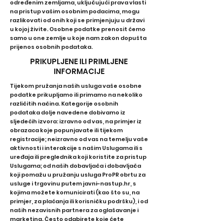
određenim zemljama, uključujući prava vlasti
na pristup vašim osobnim podacima, mogu
razlikovati od onih koji se primjenjuju u državi
u kojoj živite. Osobne podatke prenosit ćemo
samo u one zemlje u koje nam zakon dopušta
prijenos osobnih podataka.
PRIKUPLJENE ILI PRIMLJENE
INFORMACIJE
Tijekom pružanja naših usluga vaše osobne
podatke prikupljamo ili primamo na nekoliko
različitih načina. Kategorije osobnih
podataka dolje navedene dobivamo iz
sljedećih izvora: izravno od vas, na primjer iz
obrazaca koje popunjavate ili tijekom
registracije; neizravno od vas na temelju vaše
aktivnosti i interakcije s našim Uslugama ili s
uređaja ili preglednika koji koristite za pristup
Uslugama; od naših dobavljača i dobavljača
koji pomažu u pružanju usluga ProPR obrtu za
usluge i trgovinu putem javni-nastup.hr, s
kojima možete komunicirati (kao što su, na
primjer, za plaćanja ili korisničku podršku), i od
naših nezavisnih partnera za oglašavanje i
marketing. Često odabirete koje ćete