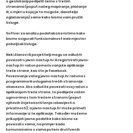
o geolokaciji podijelit ćemo s trećim
stranama (poput našeg mapiranja, plaćanja
ili, u mjeri u kojoj je to moguće, davatelja
oglašavanja) samo kako bismo vam pružili
Usluge.
Softver za analizu podataka koristimo kako
bismo osigurali funkcionalnost web mjesta i
poboljšali Usluge.
Neki članovi ili posjetitelji mogu se odlučiti
povezati s javni-nastup.hr ili registrirati javni-
nastup.hr račun pomoću vanjske aplikacije
treće strane, kao što je Facebook.
Povezivanje vašeg javni-nastup.hr računa s
programima ili uslugama trećih strana nije
obavezno. Ako odlučite povezati svoj račun s
aplikacijom treće strane, to podliježe vašim
ugovorima s tom trećom stranom (poput
njihovih Uvjeta korištenja i obavijesti o
privatnosti), a javni-nastup.hr može primati
informacije iz te aplikacije. Također možemo
prikupljati javne podatke kako bismo se
povezali s vama, na primjer kada
komuniciramo s vama putem društvenih