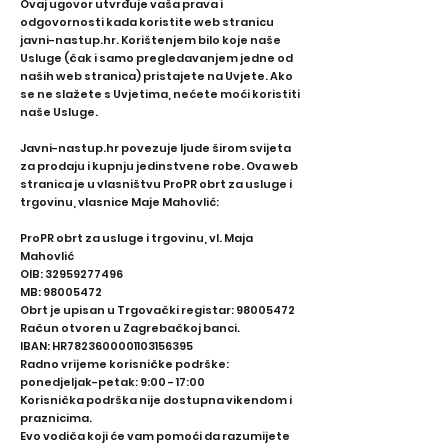
Ovaj ugovor utvrđuje vaša prava i
odgovornosti kada koristite web stranicu
javni-nastup.hr. Korištenjem bilo koje naše
Usluge (čak i samo pregledavanjem jedne od
naših web stranica) pristajete na Uvjete. Ako
se ne slažete s Uvjetima, nećete moći koristiti
naše Usluge.
Javni-nastup.hr povezuje ljude širom svijeta
za prodaju i kupnju jedinstvene robe. Ova web
stranica je u vlasništvu ProPR obrt za usluge i
trgovinu, vlasnice Maje Mahovlić:
ProPR obrt za usluge i trgovinu, vl. Maja
Mahovlić
OIB:
32959277496
MB:
98005472
Obrt je upisan u Trgovački registar:
98005472
Račun otvoren u Zagrebačkoj banci.
IBAN: HR7823600001103156395
Radno vrijeme korisničke podrške:
ponedjeljak-petak: 9:00 - 17:00
Korisnička podrška nije dostupna vikendom i
praznicima.
Evo vodiča koji će vam pomoći da razumijete