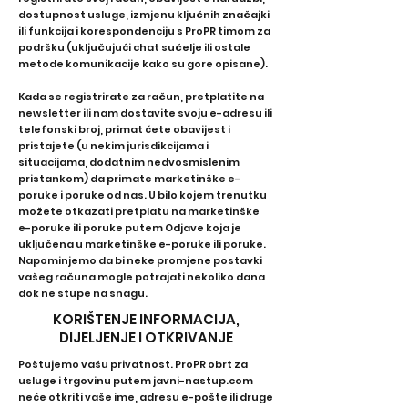
dostupnost usluge, izmjenu ključnih značajki
ili funkcija i korespondenciju s ProPR timom za
podršku (uključujući chat sučelje ili ostale
metode komunikacije kako su gore opisane).
Kada se registrirate za račun, pretplatite na
newsletter ili nam dostavite svoju e-adresu ili
telefonski broj, primat ćete obavijest i
pristajete (u nekim jurisdikcijama i
situacijama, dodatnim nedvosmislenim
pristankom) da primate marketinške e-
poruke i poruke od nas. U bilo kojem trenutku
možete otkazati pretplatu na marketinške
e-poruke ili poruke putem Odjave koja je
uključena u marketinške e-poruke ili poruke.
Napominjemo da bi neke promjene postavki
vašeg računa mogle potrajati nekoliko dana
dok ne stupe na snagu.
KORIŠTENJE INFORMACIJA,
DIJELJENJE I OTKRIVANJE
Poštujemo vašu privatnost. ProPR obrt za
usluge i trgovinu putem javni-nastup.com
neće otkriti vaše ime, adresu e-pošte ili druge