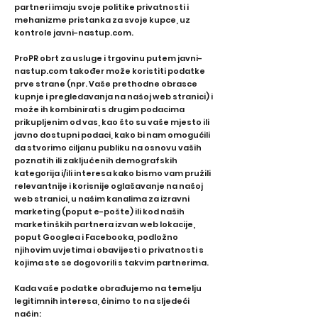
partneri imaju svoje politike privatnosti i
mehanizme pristanka za svoje kupce, uz
kontrole javni-nastup.com.
ProPR obrt za usluge i trgovinu putem javni-
nastup.com također može koristiti podatke
prve strane (npr. Vaše prethodne obrasce
kupnje i pregledavanja na našoj web stranici) i
može ih kombinirati s drugim podacima
prikupljenim od vas, kao što su vaše mjesto ili
javno dostupni podaci, kako bi nam omogućili
da stvorimo ciljanu publiku na osnovu vaših
poznatih ili zaključenih demografskih
kategorija i/ili interesa kako bismo vam pružili
relevantnije i korisnije oglašavanje na našoj
web stranici, u našim kanalima za izravni
marketing (poput e-pošte) ili kod naših
marketinških partnera izvan web lokacije,
poput Googlea i Facebooka, podložno
njihovim uvjetima i obavijesti o privatnosti s
kojima ste se dogovorili s takvim partnerima.
Kada vaše podatke obrađujemo na temelju
legitimnih interesa, činimo to na sljedeći
način: