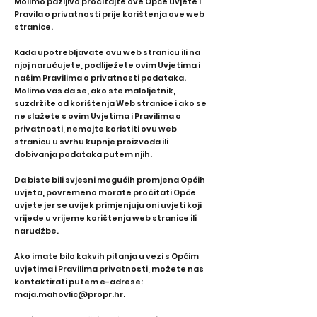
Molimo pažljivo pročitajte ove Opće uvjete i
Pravila o privatnosti prije korištenja ove web
stranice.
Kada upotrebljavate ovu web stranicu ili na
njoj naručujete, podliježete ovim Uvjetima i
našim Pravilima o privatnosti podataka.
Molimo vas da se, ako ste maloljetnik,
suzdržite od korištenja Web stranice i ako se
ne slažete s ovim Uvjetima i Pravilima o
privatnosti, nemojte koristiti ovu web
stranicu u svrhu kupnje proizvoda ili
dobivanja podataka putem njih.
Da biste bili svjesni mogućih promjena Općih
uvjeta, povremeno morate pročitati Opće
uvjete jer se uvijek primjenjuju oni uvjeti koji
vrijede u vrijeme korištenja web stranice ili
narudžbe.
Ako imate bilo kakvih pitanja u vezi s Općim
uvjetima i Pravilima privatnosti, možete nas
kontaktirati putem e-adrese:
maja.mahovlic@propr.hr
.