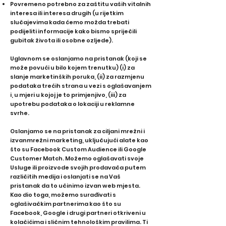
Povremeno potrebno za zaštitu vaših vitalnih
interesa ili interesa drugih (u rijetkim
slučajevima kada ćemo možda trebati
podijeliti informacije kako bismo spriječili
gubitak života ili osobne ozljede).
Uglavnom se oslanjamo na pristanak (koji se
može povući u bilo kojem trenutku) (i) za
slanje marketinških poruka, (ii) za razmjenu
podataka trećih strana u vezi s oglašavanjem
i, u mjeri u kojoj je to primjenjivo, (iii) za
upotrebu podataka o lokaciji u reklamne
svrhe.
Oslanjamo se na pristanak za ciljani mrežni i
izvanmrežni marketing, uključujući alate kao
što su Facebook Custom Audience ili Google
Customer Match. Možemo oglašavati svoje
Usluge ili proizvode svojih prodavača putem
različitih medija i oslanjati se na Vaš
pristanak da to učinimo izvan web mjesta.
Kao dio toga, možemo surađivati ​​s
oglašivačkim partnerima kao što su
Facebook, Google i drugi partneri otkriveni u
kolačićima i sličnim tehnološkim pravilima. Ti