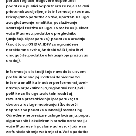
poruke i oglase, odgovore na ponude i
podatke o publici od partnera za koje ste dali
pristanak za dijeljenje te informacije kod nas.
Prikupljamo podatke o vašoj upotrebi Usluga
za oglašavanje, analitiku, posluživanje
sadržaja i zaštitu Usluga. To može uključivati ​​
vašu IP adresu, podatke o pregledniku
(uključujući preporuke), podatke o uređaju
(kao što su iOS IDFA, IDFV za ograničene
nereklamne svrhe, Android AAID i, ako ih vi
omogućite, podatke o lokaciji koje pruža vaš
uređaj).
Informacije o lokaciji koje navedete u svom
profilu ili na svojoj IP adresi dobivamo za
internu analitiku i nadzor performansi javni-
nastup.hr; lokalizacija, regionalni zahtjevi i
politike za Usluge; za lokalni sadržaj,
rezultate pretraživanja i preporuke; za
dostavu i usluge mapiranja; i (koristeći
neprecizne podatke o lokaciji) marketing.
Određene neprecizne usluge lociranja, poput
sigurnosnih i lokaliziranih pravila na temelju
vaše IP adrese ili poslane adrese, ključne su
za funkcioniranje web mjesta. Vaše podatke