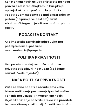
Korištenjem naših usluga pristajete na naša
pravila o elektroničkoj komunikaciji koja
opisuju kako vam pružamo te podatke.
Podatke vam možemo poslati elektroničkim
putem (na primjer e-poštom), a vaš
elektronički ugovor je isti kao i vaš potpis na
papiru.
PODACI ZA KONTAKT
Ako imate bilo kakvih pitanja o Uvjetima,
pošaljite nam e-poštu na
maja.mahovlic@propr.hr
.
POLITIKA PRIVATNOSTI
Ovo pravilo objašnjava naše postupke
privatnosti za javni-nastup.hr (koji ćemo
nazvati "web-mjesto").
NAŠA POLITIKA PRIVATNOSTI
Vaše osobne podatke obrađujemo kako
bismo vodili svoje poslovanje i pružali našim
korisnicima Usluge. Prihvaćanjem naših
Uvjeta korištenja potvrđujete da ste pročitali
i razumjeli ova pravila, uključujući kako i zašto