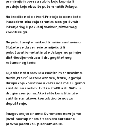
primjenjivih poreza za bilo koju kupnju ili
prodaju koju obavite putem naših Usluga.
Ne kradite naše stvari. Pristajete da nećete
indeksirati bilo koju stranicu Usluga ili vršiti
inženjering ili pokušaj dobivanja izvornog
koda Usluga.
Ne pokušavajte naškoditi našim sustavima.
Slažete se da se nećete miješati ili
pokušavati ometati naše Usluge, na primjer
distribucijom virusa ili drugog štetnog
računalnog koda.
Slijedite naša pravila o zaštitnim znakovima.
Naziv „ProPR“ i ostale oznake, fraze, logotipi i
dizajni koje koristimo u vezi s našim Uslugama
zaštitni su znakovi tvrtke ProPR u EU, SAD-u i
drugim zemljama. Ako želite koristiti naše
zaštitne znakove, kontaktirajte nas za
dopuštenje.
Razgovarajte s nama. S vremena na vrijeme
javni-nastup.hr pružit će vam određene
pravne podatke u pisanom obliku.