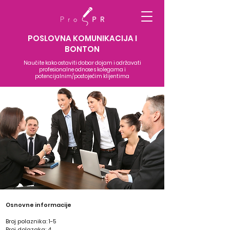
POSLOVNA KOMUNIKACIJA I
BONTON
Naučite kako ostaviti dobar dojam i održavati
profesionalne odnose s kolegama i
potencijalnim/postojećim klijentima
Osnovne informacije
Broj polaznika: 1-5
Broj dolazaka: 4