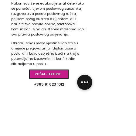
Nakon završene edukacije znat ćete kako
se ponašati tijekom poslovnog sastanka,
razgovora za posao, poslovnog ručka,
prilikom prvog susreta s klijentom, ali i
naučiti sva pravila online, telefonske i
komunikacije na društenim mrežama kao i
sva pravila poslovnog odijevanja.
Obrađujemo i meke vještine kao što su
umijeće pregovaranja i diplomacije u
poslu, ali i kako uspješno izaći na kraj s
potencijalno izazovnim ili konfliktnim
situacijama u poslu.
POŠALJITE UPIT
+385 91 623 1012