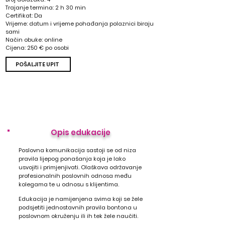
Trajanje termina: 2 h 30 min
Certifikat: Da
Vrijeme: datum i vrijeme pohađanja polaznici biraju
sami
Način obuke: online
Cijena: 250 € po osobi
POŠALJITE UPIT
Opis edukacije
Poslovna komunikacija sastoji se od niza
pravila lijepog ponašanja koja je lako
usvojiti i primjenjivati. Olaškava održavanje
profesionalnih poslovnih odnosa među
kolegama te u odnosu s klijentima.
Edukacija je namijenjena svima koji se žele
podsjetiti jednostavnih pravila bontona u
poslovnom okruženju ili ih tek žele naučiti.