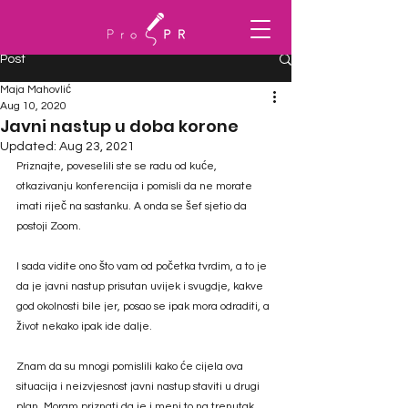
Post
Maja Mahovlić
Aug 10, 2020
Javni nastup u doba korone
Updated:
Aug 23, 2021
Priznajte, poveselili ste se radu od kuće, 
otkazivanju konferencija i pomisli da ne morate 
imati riječ na sastanku. A onda se šef sjetio da 
postoji Zoom. 
I sada vidite ono što vam od početka tvrdim, a to je 
da je javni nastup prisutan uvijek i svugdje, kakve 
god okolnosti bile jer, posao se ipak mora odraditi, a 
život nekako ipak ide dalje. 
Znam da su mnogi pomislili kako će cijela ova 
situacija i neizvjesnost javni nastup staviti u drugi 
plan. Moram priznati da je i meni to na trenutak 