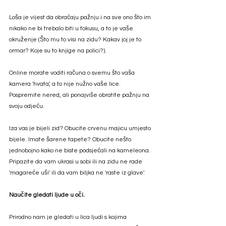
Loša je vijest da obraćaju pažnju i na sve ono što im 
nikako ne bi trebalo biti u fokusu, a to je vaše 
okruženje (Što mu to visi na zidu? Kakav joj je to 
ormar? Koje su to knjige na polici?). 
Online morate voditi računa o svemu što vaša 
kamera 'hvata', a to nije nužno vaše lice. 
Pospremite nered, ali ponajviše obratite pažnju na 
svoju odjeću. 
Iza vas je bijeli zid? Obucite crvenu majicu umjesto 
bijele. Imate šarene tapete? Obucite nešto 
jednobojno kako ne biste podsjećali na kameleona. 
Pripazite da vam ukrasi u sobi ili na zidu ne rade 
'magareće uši' ili da vam biljka ne 'raste iz glave'. 
Naučite gledati ljude u oči.  
Prirodno nam je gledati u lica ljudi s kojima 