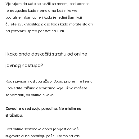
Vjerujem da ćete se složiti sa mnom, podjednako 
je neugodno kada nema ama baš nikakve 
povratne informacije i kada je jedini šum koji 
čujete zvuk vlastitog glasa kao i kada morate stajati 
na pozornici ispred par stotina ljudi.  
I kako onda doskočiti strahu od online 
javnog nastupa? 
Kao i javnom nastupu uživo. Dobro pripremite temu 
i povedite računa o sitnicama koje uživo možete 
zanemariti, ali online nikako: 
Dovedite u red svoju pozadinu. Ne mislim na 
stražnjicu. 
Kod online sastanaka dobra je vijest da vaši 
sugovornici ne obraćaju pažnju samo na vas. 