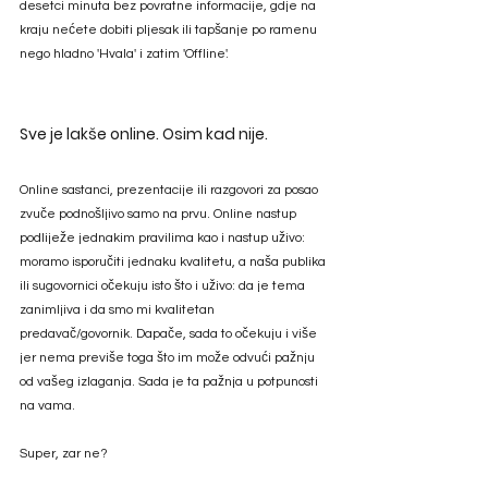
desetci minuta bez povratne informacije, gdje na 
kraju nećete dobiti pljesak ili tapšanje po ramenu 
nego hladno 'Hvala' i zatim 'Offline'. 
Sve je lakše online. Osim kad nije.
Online sastanci, prezentacije ili razgovori za posao 
zvuče podnošljivo samo na prvu. Online nastup 
podliježe jednakim pravilima kao i nastup uživo: 
moramo isporučiti jednaku kvalitetu, a naša publika 
ili sugovornici očekuju isto što i uživo: da je tema 
zanimljiva i da smo mi kvalitetan 
predavač/govornik. Dapače, sada to očekuju i više 
jer nema previše toga što im može odvući pažnju 
od vašeg izlaganja. Sada je ta pažnja u potpunosti 
na vama.  
Super, zar ne?