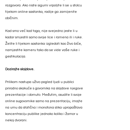
razgovora. Ako niste sigurni vrpoljite li se u stolcu 
tijekom online sastanka, radije ga zamijenite 
običnim. 
Kad smo već kod toga, nije svejedno jeste li u 
kadar smjestili samo svoje lice i ramena ili i ruke. 
Želite li tijekom sastanka izgledati kao živo biće, 
namjestite kameru tako da se vide vaše ruke i 
gestikulacija.  
Dozirajte slajdove. 
Prilikom nastupa uživo pogled ljudi u publici 
prirodno skakuće s govornika na slajdove njegove 
prezentacije i obrnuto. Međutim, osudite li svoje 
online sugovornike samo na prezentaciju, imajte 
na umu da statična i monotona slika upropaštava 
koncentraciju publike jednako koliko i žamor u 
nekoj dvorani. 