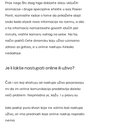
Prije nego što zbog toga dobijete ideju uključiti 
animacije i druge specijalne efekte u svoj Power 
Point, razmislite radije o tome da prikažete slajd 
onda kada slijedi nova informacija na njemu, a ako 
o toj informaciji namjeravate govoriti idućih par 
minuta, vratite kameru natrag na sebe. Na taj 
način postići ćete dinamiku koju uživo uzimamo 
zdravo za gotovo, a u online nastupu itekako 
nedostaje.
Je li lakše nastupati online ili uživo? 
Čak i oni koji strahuju od nastupa uživo povjeravaju 
mi da im online komunikacija predstavlja daleko 
veći problem. Neprirodna je, kažu. I u pravu su. 
Iako postoji puno stvari koje ne volimo kod nastupa 
uživo, on ima prednosti koje online nastup naprosto 
nema: 