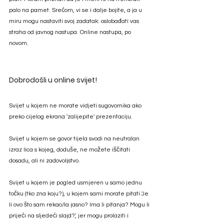
palo na pamet. Srećom, vi se i dalje bojite, a ja u 
miru mogu nastaviti svoj zadatak: oslobađati vas 
straha od javnog nastupa. Online nastupa, po 
novom. 
Dobrodošli u online svijet! 
Svijet u kojem ne morate vidjeti sugovornika ako 
preko cijelog ekrana 'zalijepite' prezentaciju. 
Svijet u kojem se govor tijela svodi na neutralan 
izraz lica s kojeg, doduše, ne možete iščitati 
dosadu, ali ni zadovoljstvo. 
Svijet u kojem je pogled usmjeren u samo jednu 
točku (tko zna koju?), u kojem sami morate pitati 'Je 
li ovo što sam rekao/la jasno? Ima li pitanja? Mogu li 
prijeći na sljedeći slajd?', jer mogu prolaziti i 