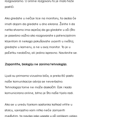
razgovaramo. U online razgovoru to je malo teže 
postići.
Ako gledate u nečije lice na monitoru, ta osoba će 
imati dojam da gledate u dno ekrana. Želite li da 
netko stvarno ima osjećaj da ga gledate u oči (što 
je posebno važno ako razgovarate s potencijalnim 
klijentom ili nekoga pokušavate uvjeriti u nešto), 
gledajte u kameru, a ne u svoj monitor. To je u 
početku neobično, ali jedino ispravno. Naviknite se.
Zapamtite, biologiju ne zanima tehnologija.
Ljudi su primarno vizualna bića, a preko 80 posto 
naše komunikacije odvija se neverbalno. 
Tehnologija tome ne može doskočiti: čak i kada 
komunicirano online, bitno je što naše tijelo radi. 
Ako se u uredu tijekom sastanka katkad vrtite u 
stolcu, vjerojatno vam nitko neće zamjeriti 
međutim, ta navika jako upada u oči prilikom video 