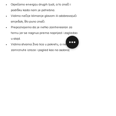
Osjećamo energiju drugih ljudi, a to znači i 
podršku kada nam je potrebna. 
Vidimo nečije klimanje glavom ili odobravajući 
smješak, što puno znači. 
Prepoznajemo da je netko zainteresiran za 
temu jer se nagnuo prema naprijed i zagledao 
u slajd. 
Vidimo stvarna živa lica u pokretu, a ne 
zamrznute izraze i pogled kao na osobnoj 
iskaznici. 
Ubacite u taj popis još i neko šuškanje, mobitel 
izvađen iz džepa, došaptavanje u prvom redu ili 
kašljucanje u zadnjem i dobit ćete atmosferu koja, 
naspram glasne tišine online svijeta, i nije toliko 
loša.  
Možda je dobro da su nas okolnosti natjerale na 
virtualnu komunikaciju u većoj mjeri nego što 
bismo to sami odabrali. Možda zbog toga napokon 